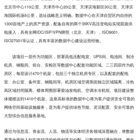
北京市中心110公里、天津市中心20公里、天津滨海新区30公里、天津滨
海国际机场5公里，选址战略意义明确。数据中心在天津自贸区内自持的
1300亩地产上的房产资源，配备自有的两个35KV高压变电站实现双路供
电接入，具有全网IDC/ISP/VPN牌照（北京、天津），ISO9001、
ISO27001等认证，具有丰富的数据中心建设运营经验。
该项目一层作为功能区，部署高低压配电室、UPS间、电池间、制冷
机房、钢瓶间、前台、安检区等数据中心配套功能区域。二三四层作为机
房区，每层设计470个机架，包括三个独立机房专区，以及配套的配电
室、办公室、备件室、钢瓶间等。机房区域空调系统独立区域隔离，冷热
风区域封闭隔离
。楼体周围部署柴油发电机、空调水冷机组。项目建设整
体规模达到1410个机架。这座高标准的数据中心将为客户提供安全可靠的
网络空间基础设施服务，
是为客户提供绿色节能、灵活配置、安全可靠的
大型综合信息服务基地。
通过与信息流、资金流、人流、物流等实体经济各领域深度融合，将数据
要素全面融入到实体经济的价值创造与分配，以数据链打通创新链、资金