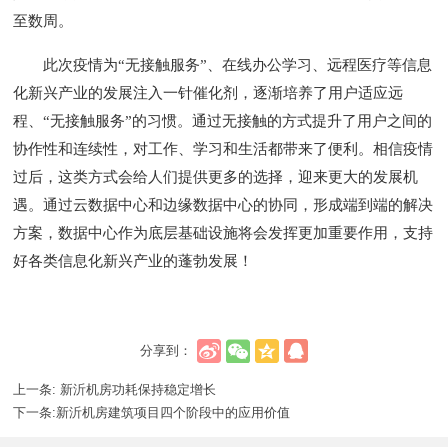
至数周。
此次疫情为“无接触服务”、在线办公学习、远程医疗等信息
化新兴产业的发展注入一针催化剂，逐渐培养了用户适应远
程、“无接触服务”的习惯。通过无接触的方式提升了用户之间的
协作性和连续性，对工作、学习和生活都带来了便利。相信疫情
过后，这类方式会给人们提供更多的选择，迎来更大的发展机
遇。通过云数据中心和边缘数据中心的协同，形成端到端的解决
方案，数据中心作为底层基础设施将会发挥更加重要作用，支持
好各类信息化新兴产业的蓬勃发展！
分享到：
上一条:
新沂机房功耗保持稳定增长
下一条:
新沂机房建筑项目四个阶段中的应用价值