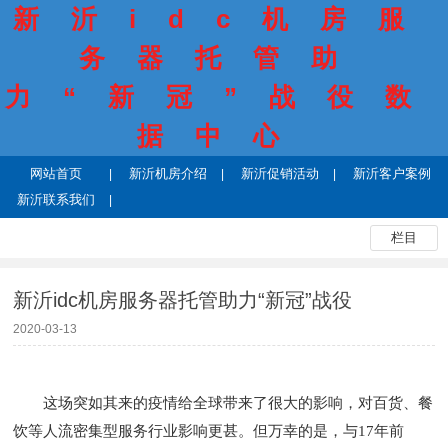
新沂idc机房服
务器托管助
力“新冠”战役数
据中心
网站首页
新沂机房介绍
新沂促销活动
新沂客户案例
新沂联系我们
栏目
新沂idc机房服务器托管助力“新冠”战役
2020-03-13
这场突如其来的疫情给全球带来了很大的影响，对百货、餐
饮等人流密集型服务行业影响更甚。但万幸的是，与17年前