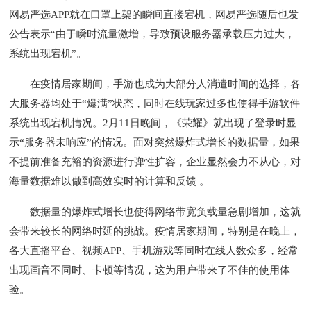
网易严选APP就在口罩上架的瞬间直接宕机，网易严选随后也发
公告表示“由于瞬时流量激增，导致预设服务器承载压力过大，
系统出现宕机”。
在疫情居家期间，手游也成为大部分人消遣时间的选择，各
大服务器均处于“爆满”状态，同时在线玩家过多也使得手游软件
系统出现宕机情况。2月11日晚间，《荣耀》就出现了登录时显
示“服务器未响应”的情况。面对突然爆炸式增长的数据量，如果
不提前准备充裕的资源进行弹性扩容，企业显然会力不从心，对
海量数据难以做到高效实时的计算和反馈 。
数据量的爆炸式增长也使得网络带宽负载量急剧增加，这就
会带来较长的网络时延的挑战。疫情居家期间，特别是在晚上，
各大直播平台、视频APP、手机游戏等同时在线人数众多，经常
出现画音不同时、卡顿等情况，这为用户带来了不佳的使用体
验。