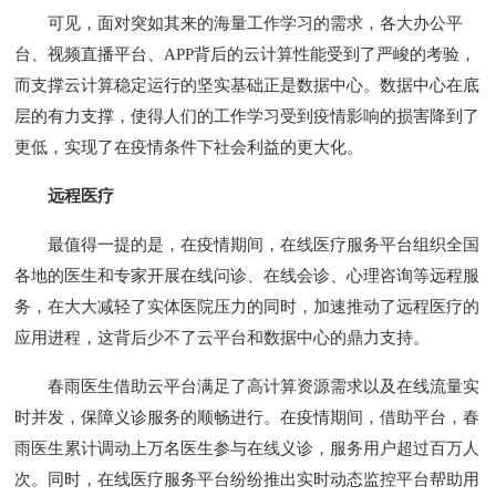
可见，面对突如其来的海量工作学习的需求，各大办公平
台、视频直播平台、APP背后的云计算性能受到了严峻的考验，
而支撑云计算稳定运行的坚实基础正是数据中心。数据中心在底
层的有力支撑，使得人们的工作学习受到疫情影响的损害降到了
更低，实现了在疫情条件下社会利益的更大化。
远程医疗
最值得一提的是，在疫情期间，在线医疗服务平台组织全国
各地的医生和专家开展在线问诊、在线会诊、心理咨询等远程服
务，在大大减轻了实体医院压力的同时，加速推动了远程医疗的
应用进程，这背后少不了云平台和数据中心的鼎力支持。
春雨医生借助云平台满足了高计算资源需求以及在线流量实
时并发，保障义诊服务的顺畅进行。在疫情期间，借助平台，春
雨医生累计调动上万名医生参与在线义诊，服务用户超过百万人
次。同时，在线医疗服务平台纷纷推出实时动态监控平台帮助用