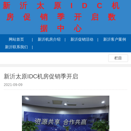
新沂太原IDC机
房促销季开启数
据中心
网站首页
新沂机房介绍
新沂促销活动
新沂客户案例
新沂联系我们
栏目
新沂太原IDC机房促销季开启
2021-09-09