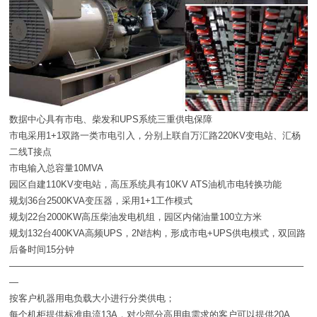
数据中心具有市电、柴发和UPS系统三重供电保障
市电采用1+1双路一类市电引入，分别上联自万汇路220KV变电站、汇杨
二线T接点
市电输入总容量10MVA
园区自建110KV变电站，高压系统具有10KV ATS油机市电转换功能
规划36台2500KVA变压器，采用1+1工作模式
规划22台2000KW高压柴油发电机组，园区内储油量100立方米
规划132台400KVA高频UPS，2N结构，形成市电+UPS供电模式，双回路
后备时间15分钟
————————————————————————————————
—
按客户机器用电负载大小进行分类供电；
每个机柜提供标准电流13A，对少部分高用电需求的客户可以提供20A、